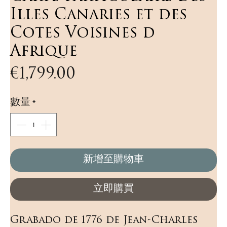
Illes Canaries et des
Cotes Voisines d
Afrique
價
€1,799.00
格
數量
*
新增至購物車
立即購買
Grabado de 1776 de Jean-Charles 