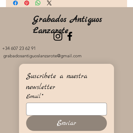
Grabados Antiguos
Lanzarote
+34 607 23 62 91
grabadosantiguoslanzarote@gmail.com
Suscríbete a nuestra 
newsletter
Email
*
Enviar