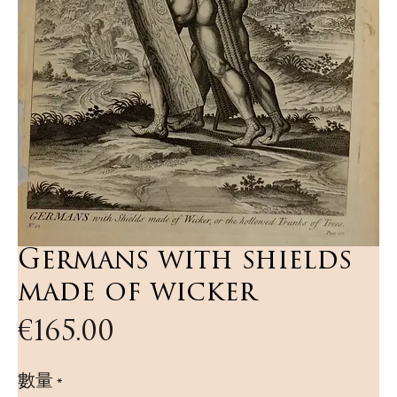
Germans with shields
made of wicker
價
€165.00
格
數量
*