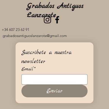
Grabados Antiguos
Lanzarote
+34 607 23 62 91
grabadosantiguoslanzarote@gmail.com
Suscríbete a nuestra 
newsletter
Email
*
Enviar