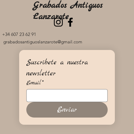
Grabados Antiguos
Lanzarote
+34 607 23 62 91
grabadosantiguoslanzarote@gmail.com
Suscríbete a nuestra 
newsletter
Email
*
Enviar